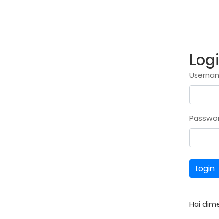
Log
Usernam
Passwo
Login
Hai dim