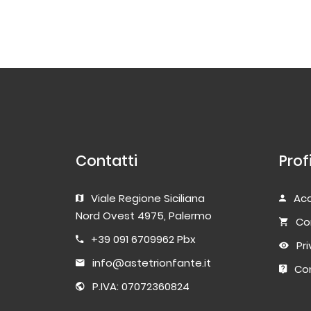
Contatti
Prof
Viale Regione Siciliana
Acc
Nord Ovest 4975, Palermo
Co
+39 091 6709962 Pbx
Pr
info@astetrionfante.it
Con
P.IVA: 07072360824