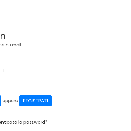
in
e o Email
rd
REGISTRATI
oppure
enticato la password?