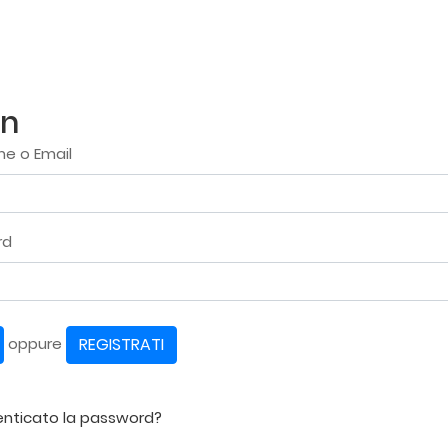
in
e o Email
rd
REGISTRATI
oppure
enticato la password?