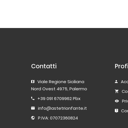
Contatti
Prof
Viale Regione Siciliana
Acc
Nord Ovest 4975, Palermo
Co
+39 091 6709962 Pbx
Pr
info@astetrionfante.it
Con
P.IVA: 07072360824