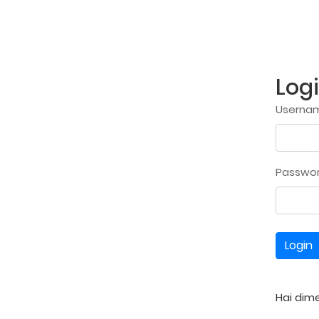
Log
Usernam
Passwo
Login
Hai dim