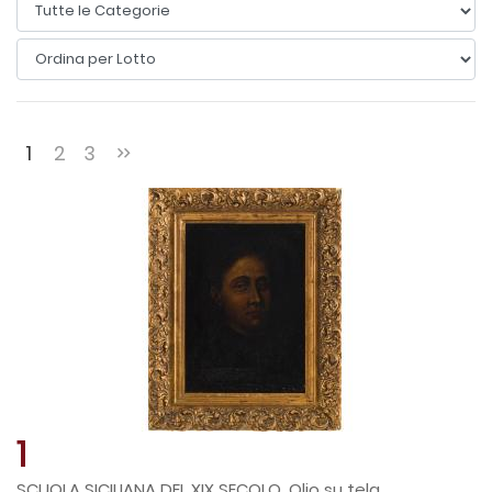
1
2
3
1
SCUOLA SICILIANA DEL XIX SECOLO, Olio su tela