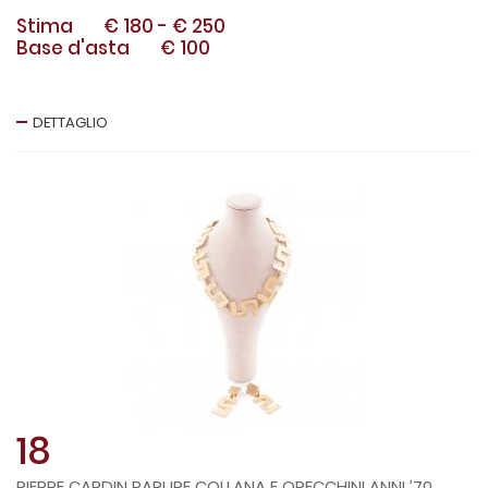
Stima
€ 180
-
€ 250
Base d'asta
€ 100
DETTAGLIO
18
PIERRE CARDIN PARURE COLLANA E ORECCHINI ANNI ’70