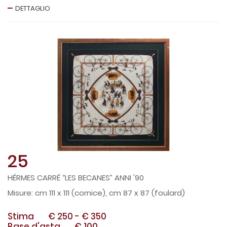
DETTAGLIO
25
HÉRMES CARRÉ “LES BECANES” ANNI '90
cm 111 x 111 (cornice), cm 87 x 87 (foulard)
Stima
€ 250
-
€ 350
Base d'asta
€ 100