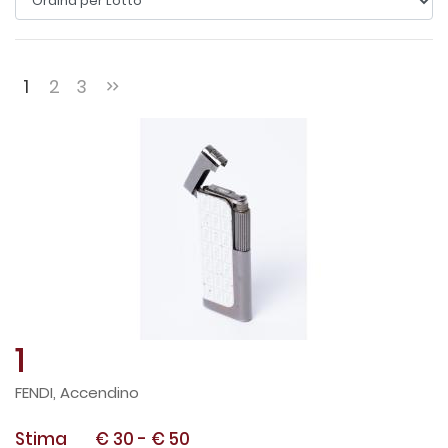
1
2
3
1
FENDI, Accendino
Stima
€ 30
-
€ 50