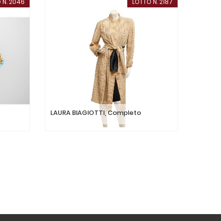
 N. 2046
LOTTO N. 2187
LAURA BIAGIOTTI, Completo
CHRIST