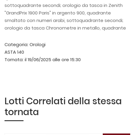
sottoquadrante secondi; orologio da tasca in Zenith
"GrandPrix 1900 Paris" in argento 900, quadrante
smaltato con numeri arabi, sottoquadrante secondi;
orologio da tasca Chronometre in metallo, quadrante
smaltato con numeri arabi, sottoquadrante secondi e
orologio da tasca in argento, quadrante smaltato con
Categoria:
Orologi
numeri romani, ricarica a chiave (chiave mancante)
ASTA 140
(usure e da revisionare).
Tornata:
il 19/06/2025 alle ore 15:30
Lotti Correlati della stessa
tornata