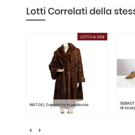
Lotti Correlati della ste
LOTTO N. 558
SEBASTI
NATOLI, Cappotto in pelliccia
di scar