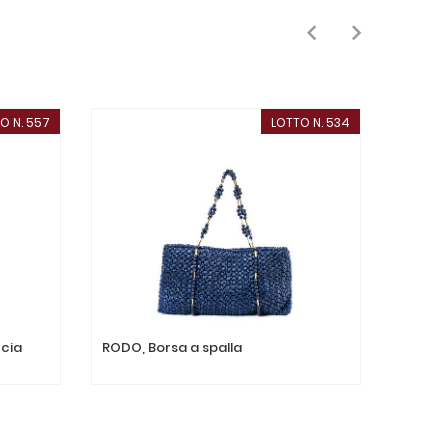
O N. 557
LOTTO N. 534
PRODUZ
ccia
RODO, Borsa a spalla
Cappot