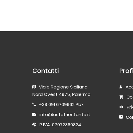
Contatti
Prof
Viale Regione Siciliana
Acc
Nord Ovest 4975, Palermo
Co
+39 091 6709962 Pbx
Pr
info@astetrionfante.it
Con
P.IVA: 07072360824