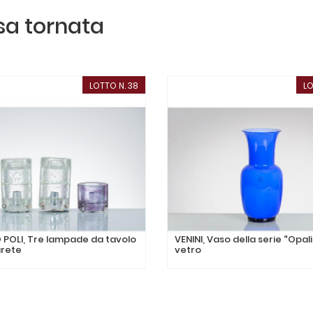
ssa tornata
LOTTO N. 38
LO
 POLI, Tre lampade da tavolo
VENINI, Vaso della serie “Opali
arete
vetro