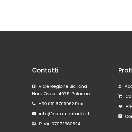
Contatti
Prof
Viale Regione Siciliana
Acc
Nord Ovest 4975, Palermo
Co
+39 091 6709962 Pbx
Pr
info@astetrionfante.it
Con
P.IVA: 07072360824