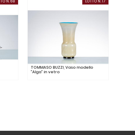
TO N. 68
LOTTO N. 17
TOMMASO BUZZI, Vaso modello
ARCHI
”Alga” in vetro
sagoma