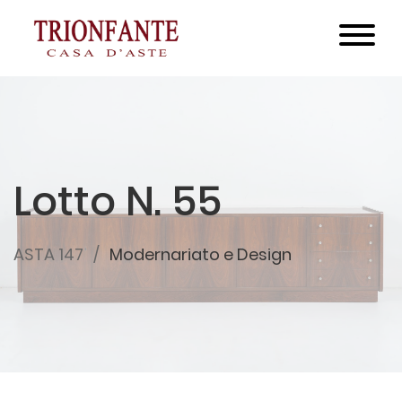
Lotto N. 55
ASTA 147
Modernariato e Design