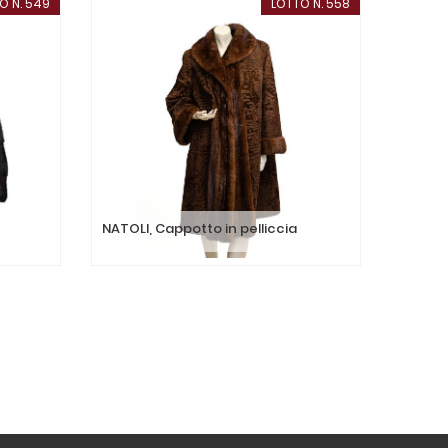
O N. 549
LOTTO N. 558
GIALAN,
NATOLI, Cappotto in pelliccia
visone