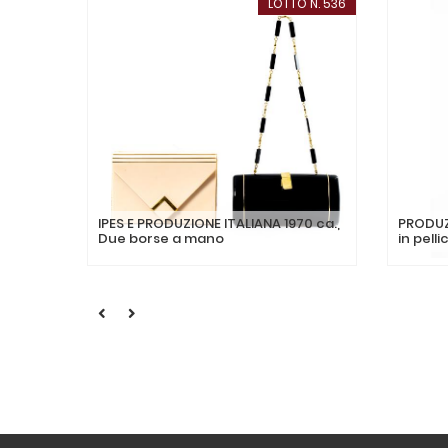
LOTTO N. 536
IPES E PRODUZIONE ITALIANA 1970 ca.,
PRODUZI
Due borse a mano
in pelli