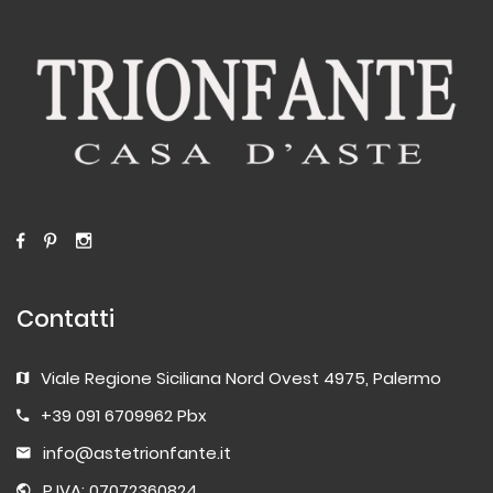
Contatti
Viale Regione Siciliana Nord Ovest 4975, Palermo
+39 091 6709962 Pbx
info@astetrionfante.it
P.IVA: 07072360824