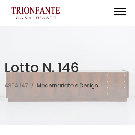
Lotto N. 146
ASTA 147
Modernariato e Design