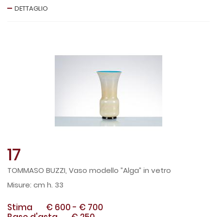
DETTAGLIO
17
TOMMASO BUZZI, Vaso modello ”Alga” in vetro
cm h. 33
Stima
€ 600
-
€ 700
Base d'asta
€ 250