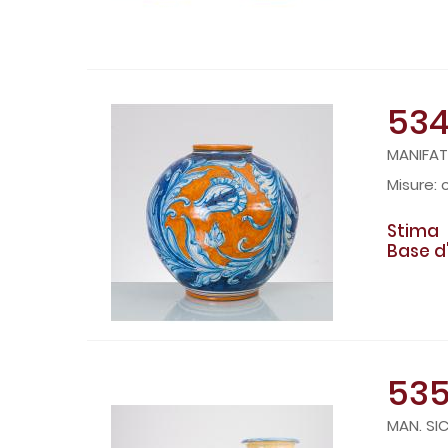
53
MANIFAT
c
Stima
Base d
53
MAN. SIC