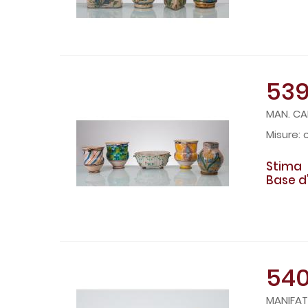
53
MAN. CAL
c
Stima
Base d
54
MANIFAT