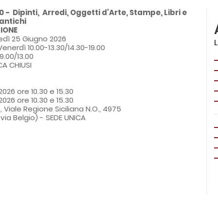
 -  Dipinti,  Arredi, Oggetti d'Arte, Stampe, Libri e 
antichi
ZIONE
edì 25 Giugno 2026
enerdì 10.00-13.30/14.30-19.00

9.00/13.00
A CHIUSI
 2026 ore 10.30 e 15.30
 2026 ore 10.30 e 15.30
 Viale Regione Siciliana N.O., 4975
via Belgio) - SEDE UNICA