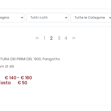
1
2
3
4
URA DEI PRIMI DEL '900, Fangotto
cm Ø 49
€ 140
-
€ 160
'asta
€ 50