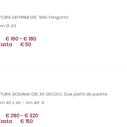
URA DEI PRIMI DEL '900, Fangotto
cm Ø 43
€ 160
-
€ 180
'asta
€ 50
3
TURA SICILIANA DEL XX SECOLO, Due piatti da parete
cm 42 x 42 – cm Alt. 5
€ 280
-
€ 320
'asta
€ 150