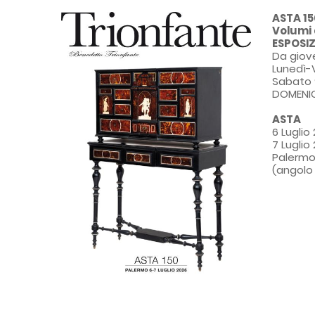
ASTA 150
Volumi 
ESPOSI
Da giov
Lunedì-V
Sabato 
DOMENIC
ASTA
6 Luglio
7 Luglio
Palermo,
(angolo 