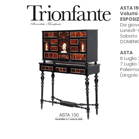
ASTA 150
Volumi 
ESPOSI
Da giov
Lunedì-V
Sabato 
DOMENIC
ASTA
6 Luglio
7 Luglio
Palermo,
(angolo 