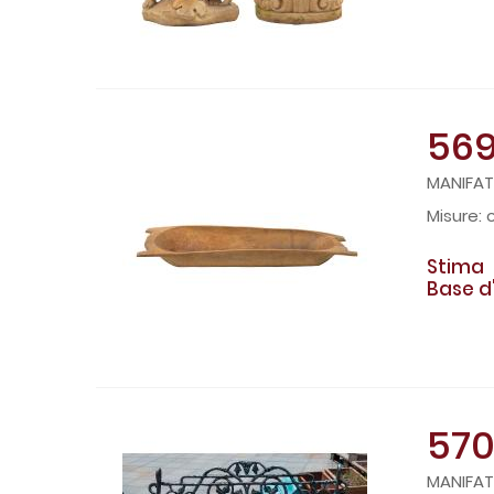
56
MANIFATT
c
Stima
Base d
57
MANIFAT