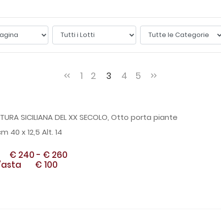
1
2
3
4
5
TURA SICILIANA DEL XX SECOLO, Otto porta piante
m 40 x 12,5 Alt. 14
€ 240
-
€ 260
'asta
€ 100