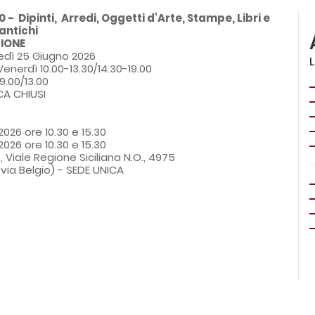
 -  Dipinti,  Arredi, Oggetti d'Arte, Stampe, Libri e 
antichi
ZIONE
edì 25 Giugno 2026
enerdì 10.00-13.30/14.30-19.00

9.00/13.00
A CHIUSI
 2026 ore 10.30 e 15.30
 2026 ore 10.30 e 15.30
 Viale Regione Siciliana N.O., 4975
via Belgio) - SEDE UNICA